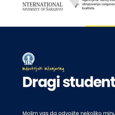
Industrijski inženjering
Dragi student
Molim vas da odvojite nekoliko minut