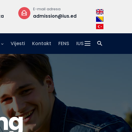
E-mail adresa
Telefon
ta
admission@ius.edu.ba
+387 33 957 
Vijesti
Kontakt
FENS
IUS
ing