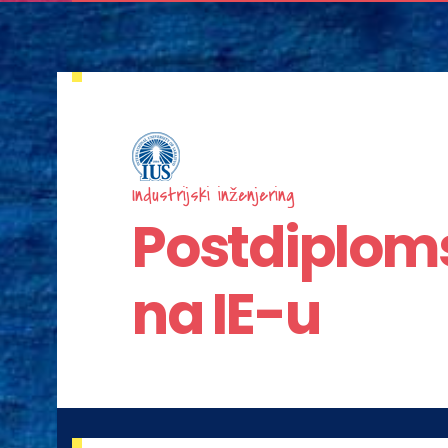
Industrijski inženjering
Postdiploms
na IE-u