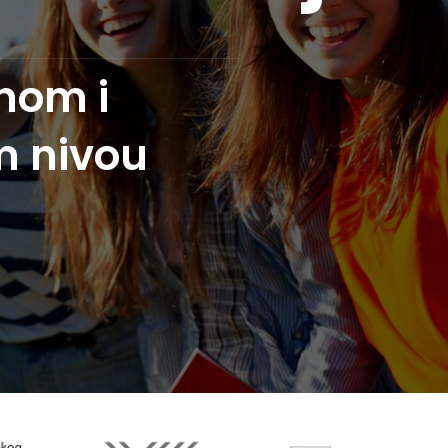
vnom i
m nivou