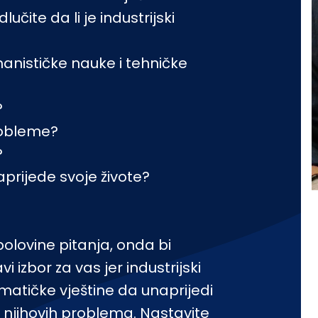
čite da li je industrijski
umanističke nauke i tehničke
?
probleme?
?
aprijede svoje živote?
polovine pitanja, onda bi
vi izbor za vas jer industrijski
ematičke vještine da unaprijedi
m njihovih problema. Nastavite