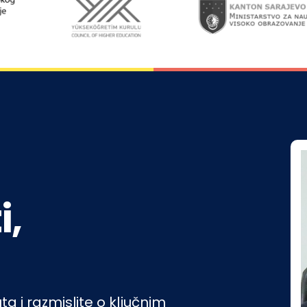
i,
a i razmislite o ključnim