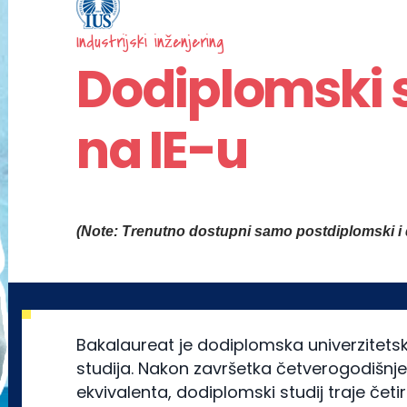
Industrijski inženjering
Dodiplomski s
na IE-u
(Note: Trenutno dostupni samo postdiplomski i d
Bakalaureat je dodiplomska univerzitets
studija. Nakon završetka četverogodišnje
ekvivalenta, dodiplomski studij traje čet