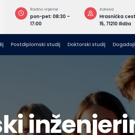
Radno vrijeme
Adresa
t,
pon-pet: 08:30 –
Hrasnička ces
17:00
15, 71210 Ilidža
ij
Postdiplomski studij
Doktorski studij
Događaji
ski inženjer