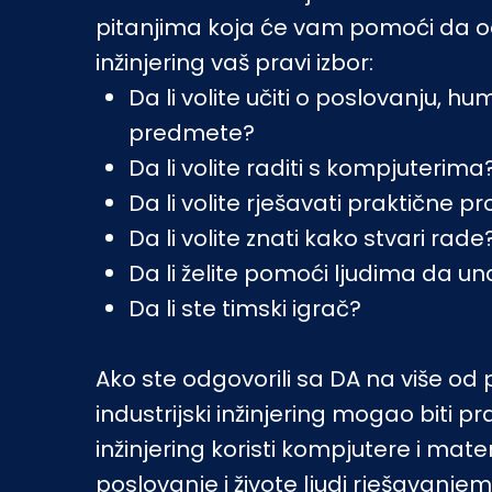
pitanjima koja će vam pomoći da odlu
inžinjering vaš pravi izbor:
Da li volite učiti o poslovanju, h
predmete?
Da li volite raditi s kompjuterima
Da li volite rješavati praktične 
Da li volite znati kako stvari rade
Da li želite pomoći ljudima da un
Da li ste timski igrač?
Ako ste odgovorili sa DA na više od 
industrijski inžinjering mogao biti pra
inžinjering koristi kompjutere i mat
poslovanje i živote ljudi rješavanje